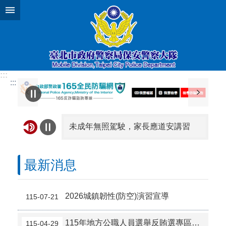
跳到主要內容區塊
:::
:::
未成年無照駕駛，家長應道安講習
借機車給無照者，罰12,000元起，吊扣牌照
最新消息
無照駕駛機車，罰12,000元起，累犯加重處罰
2026城鎮韌性(防空)演習宣導
115-07-21
酒後騎腳踏車，罰款1200~2400元。
115年地方公職人員選舉反賄選專區（檢舉管道及情資窗口）
115-04-29