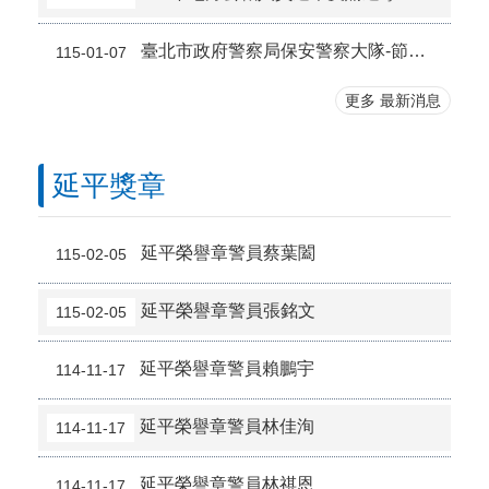
立即加入「戀戀水綠 臺北水利」官方LINE，並訂閱水情警報器，成為你的行動水情小幫手。
臺北市政府警察局保安警察大隊-節電計畫及節電成效
115-01-07
謹慎提供個人證件，勿隨意將身分證件交予他人、核實對方身份，在提供個人資料前，務必核實對方身份的真實性、保護個人資料，勿隨意外流。
更多 最新消息
臺北市為守護母嬰健康，優化生育補助方案 加碼新服務，113年起「婚後孕前健康檢查」開放可婚前 受檢及新增抗穆勒氏管荷爾蒙(AMH)檢查，另外增加孕婦 「子癇前症」之篩檢補助。
2026總統盃黑客松徵件至8/31，詳見「總統盃黑客松」網站
延平獎章
高齡駕訓開班中，詳情請至北市交通局官網車輛駕訓補助專區查詢！
延平榮譽章警員蔡葉闔
115-02-05
交通安全 你我有責:我看得見您 您看得見我
延平榮譽章警員張銘文
115-02-05
延平榮譽章警員賴鵬宇
114-11-17
延平榮譽章警員林佳洵
114-11-17
延平榮譽章警員林祺恩
114-11-17