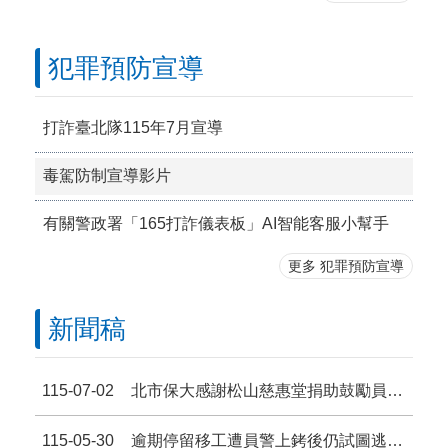
犯罪預防宣導
打詐臺北隊115年7月宣導
毒駕防制宣導影片
有關警政署「165打詐儀表板」AI智能客服小幫手
更多 犯罪預防宣導
新聞稿
115-07-02
北市保大感謝松山慈惠堂捐助鼓勵員警查緝毒(酒)駕
115-05-30
逾期停留移工遭員警上銬後仍試圖逃跑 熱心民眾出借機車助警逮獲