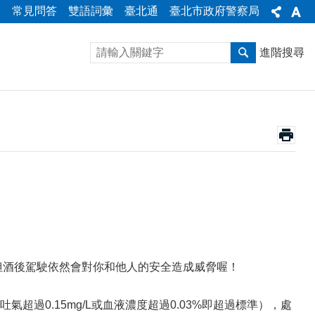
箱
常見問答
雙語詞彙
臺北通
臺北市政府警察局
進階搜尋
但酒後駕駛依然會對你和他人的安全造成威脅喔！
超過0.15mg/L或血液濃度超過0.03%即超過標準），處