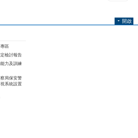
開啟
開專區
規定檢討報告
心能力及訓練
圖
警察局保安警
監視系統設置
請