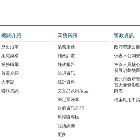
機關介紹
業務資訊
警政資訊
歷史沿革
業務服務
政府資訊公
組織架構
施政計畫
偵查不公開
業務職掌
施政報告
主管人員核
發展規劃地
首長介紹
法規資訊
臺北市政府
大事記
統計資料
察大隊錄影
聯絡資訊
文宣品及出版品
附表
法定預決算
檔案應用申
政府資訊公開
無障礙專區
雙語詞彙
更多...