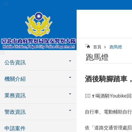
:::
跳到主要內容區塊
:::
首頁
跑馬燈
:::
跑馬燈
公告資訊
酒後騎腳踏車，罰
機關介紹
業務資訊
🚴‍♂️🍷喝酒騎Youbike
警政資訊
自行車、電動輔助自行
依「道路交通管理處罰條
申請案件