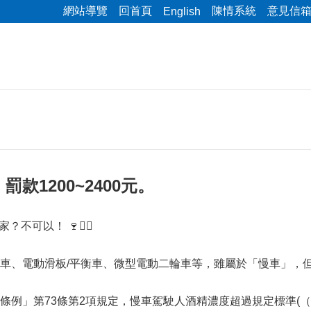
網站導覽
回首頁
陳情系統
意見信
English
款1200~2400元。
回家？不可以！ 🍷🚴‍♀️
車、電動滑板/平衡車、微型電動二輪車等，雖屬於「慢車」，
例」第73條第2項規定，慢車駕駛人酒精濃度超過規定標準(（吐氣