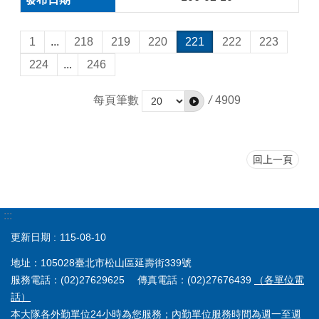
1
...
218
219
220
221
222
223
224
...
246
每頁筆數
/
4909
回上一頁
:::
更新日期
115-08-10
地址：105028臺北市松山區延壽街339號
服務電話：(02)27629625 傳真電話：(02)27676439
（各單位電
話）
本大隊各外勤單位24小時為您服務；內勤單位服務時間為週一至週