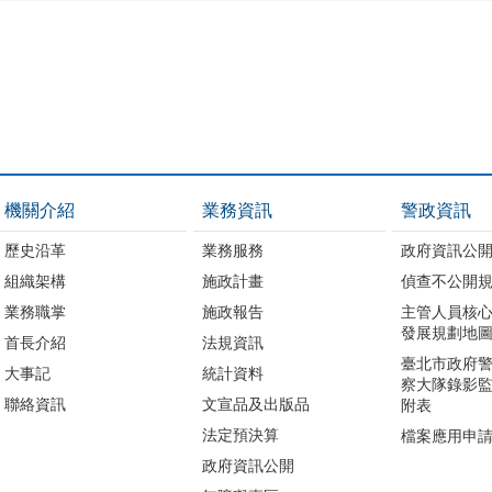
機關介紹
業務資訊
警政資訊
歷史沿革
業務服務
政府資訊公
組織架構
施政計畫
偵查不公開
業務職掌
施政報告
主管人員核
發展規劃地
首長介紹
法規資訊
臺北市政府
大事記
統計資料
察大隊錄影
聯絡資訊
文宣品及出版品
附表
法定預決算
檔案應用申
政府資訊公開