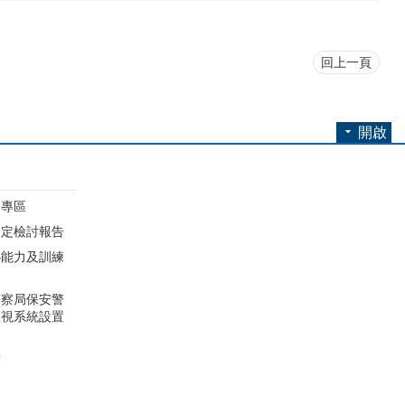
回上一頁
開啟
開專區
規定檢討報告
心能力及訓練
圖
警察局保安警
監視系統設置
請