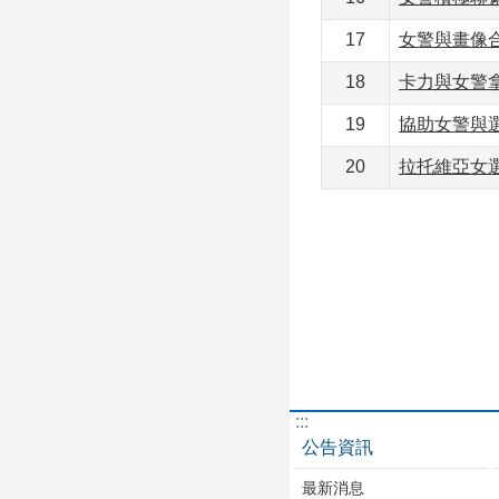
17
女警與畫像合照
18
卡力與女警拿
19
協助女警與選
20
拉托維亞女選
:::
公告資訊
最新消息