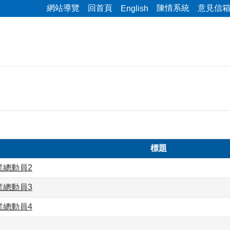
網站導覽
回首頁
陳情系統
意見信
English
標題
業總動員2
業總動員3
業總動員4