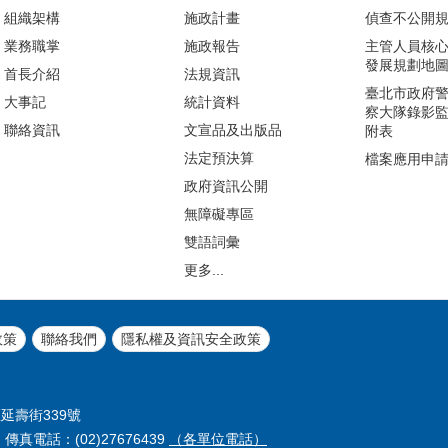
組織架構
施政計畫
偵查不公開
業務職掌
施政報告
主管人員核
發展規劃地
首長介紹
法規資訊
臺北市政府
大事記
統計資料
察大隊錄影
聯絡資訊
文宣品及出版品
附表
法定預決算
檔案應用申
政府資訊公開
無障礙專區
雙語詞彙
更多...
政策
聯絡我們
隱私權及資訊安全政策
區延壽街339號
 傳真電話：(02)27676439
（各單位電話）