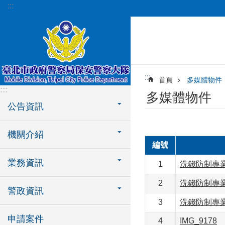
:::
跳到主要內容區塊
:::
首頁
多媒體物件
:::
多媒體物件
公告資訊
機關介紹
編號
業務資訊
1
洗錢防制專
2
洗錢防制專
警政資訊
3
洗錢防制專
申請案件
4
IMG_9178