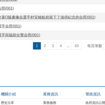
(001)
著Q版畫像在選手村安檢點前留下了值得紀念的合照(001)
手合照(001)
手與協助女警合照(001)
1
2
3
4
...
43
每頁筆數
機關介紹
業務資訊
警政資訊
歷史沿革
業務服務
政府資訊公