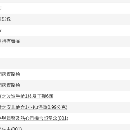
面
撞逃逸
片
男持有毒品
網落實路檢
網落實路檢
有之改造手槍1枝及子彈6顆
之安非他命1小包(淨重0.99公克)
與員警及熱心司機合照留念(001)
主(001)