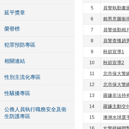
5
員警執勤畫
延平獎章
6
賴男意圖衝
榮譽榜
7
員警值勤相
8
員警查獲趙
犯罪預防專區
9
秋節宣導1
相關連結
10
秋節宣導2
11
北市保大警
性別主流化專區
12
北市保大警
性騷擾專區
13
羅嫌非法持
14
羅嫌主動交付
公務人員執行職務安全及衛
生防護專區
15
澳洲水球選手
16
女警積極聯繫失